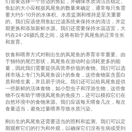
们需要选择一个合适的鱼缸，并确保水质清洁且稳定。
鱼缸的大小应根据凤尾鱼的数量来确定，通常每只鱼需
要大约5-10升的水体积。水质监测和维持是至关重要
的。我们应该使用鱼缸过滤系统来保持水的清洁，并定
期更换和添加新鲜水源。我们还需要保持水温适宜，大
约在24-26摄氏度之间，这将有助于凤尾鱼的正常生长
和发育。
饮食和喂养方式对刚出生的凤尾鱼的养育非常重要。由
于独特的尾巴形状，凤尾鱼在游动时会消耗更多的能
量，因此我们需要提供高营养价值的食物。我们可以选
择市场上专门为凤尾鱼设计的鱼食，这些食物富含蛋白
质和维生素，并且易于消化。我们还可以给凤尾鱼提供
一些新鲜的活体食物，如小型虫子和浮游生物，这些食
物不仅有助于增强凤尾鱼的免疫力，还可以模拟它们在
自然环境中的食物来源。我们应该每天喂食几次，每次
食量适当，避免过量喂养导致水质污染。
刚出生的凤尾鱼还需要适当的照料和监测。我们可以定
期观察它们的行为和外观，以确保它们没有生病或受到