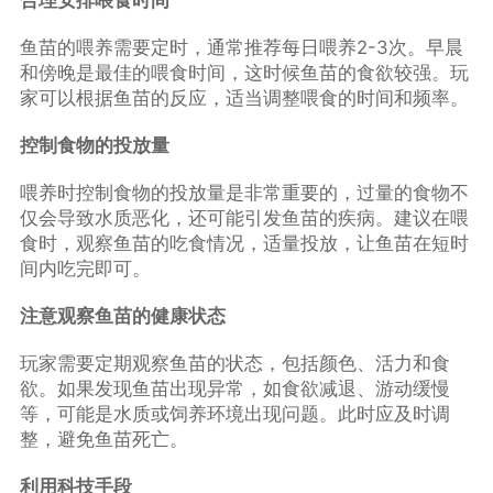
鱼苗的喂养需要定时，通常推荐每日喂养2-3次。早晨
和傍晚是最佳的喂食时间，这时候鱼苗的食欲较强。玩
家可以根据鱼苗的反应，适当调整喂食的时间和频率。
控制食物的投放量
喂养时控制食物的投放量是非常重要的，过量的食物不
仅会导致水质恶化，还可能引发鱼苗的疾病。建议在喂
食时，观察鱼苗的吃食情况，适量投放，让鱼苗在短时
间内吃完即可。
注意观察鱼苗的健康状态
玩家需要定期观察鱼苗的状态，包括颜色、活力和食
欲。如果发现鱼苗出现异常，如食欲减退、游动缓慢
等，可能是水质或饲养环境出现问题。此时应及时调
整，避免鱼苗死亡。
利用科技手段