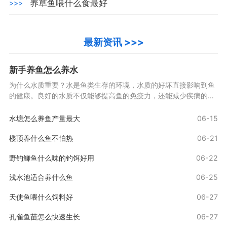
养草鱼喂什么食最好
>>>
最新资讯 >>>
新手养鱼怎么养水
为什么水质重要？水是鱼类生存的环境，水质的好坏直接影响到鱼
的健康。良好的水质不仅能够提高鱼的免疫力，还能减少疾病的发
生。以下是影响鱼类健康的几个水质因素温度：鱼类
水塘怎么养鱼产量最大
06-15
楼顶养什么鱼不怕热
06-21
野钓鲫鱼什么味的钓饵好用
06-22
浅水池适合养什么鱼
06-25
天使鱼喂什么饲料好
06-27
孔雀鱼苗怎么快速生长
06-27