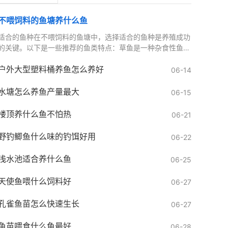
不喂饲料的鱼塘养什么鱼
适合的鱼种在不喂饲料的鱼塘中，选择适合的鱼种是养殖成功
的关键。以下是一些推荐的鱼类特点：草鱼是一种杂食性鱼
类，主要以水草和浮游生物为食。在自然环境中，它们可以通
户外大型塑料桶养鱼怎么养好
过
06-14
水塘怎么养鱼产量最大
06-15
楼顶养什么鱼不怕热
06-21
野钓鲫鱼什么味的钓饵好用
06-22
浅水池适合养什么鱼
06-25
天使鱼喂什么饲料好
06-27
孔雀鱼苗怎么快速生长
06-27
鱼苗喂食什么鱼最好
06-28