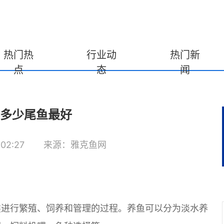
热门热
行业动
热门新
点
态
闻
多少尾鱼最好
02:27
来源：雅克鱼网
类进行繁殖、饲养和管理的过程。养鱼可以分为淡水养