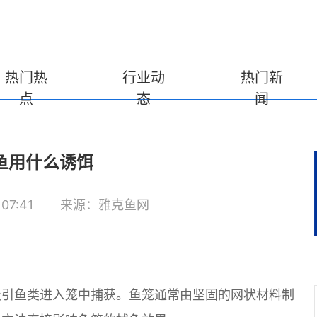
热门热
行业动
热门新
点
态
闻
鱼用什么诱饵
07:41
来源：雅克鱼网
吸引鱼类进入笼中捕获。鱼笼通常由坚固的网状材料制