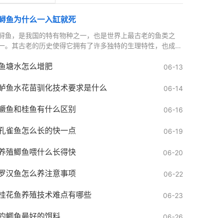
鲟鱼为什么一入缸就死
鲟鱼，是我国的特有物种之一，也是世界上最古老的鱼类之
一。其古老的历史使得它拥有了许多独特的生理特性，也成为
了许多水族爱好者的心头好。鲟鱼尽管具有许多特点，但却并
鱼塘水怎么增肥
不
06-13
鲈鱼水花苗驯化技术要求是什么
06-14
鳜鱼和桂鱼有什么区别
06-16
孔雀鱼怎么长的快一点
06-19
养殖鲫鱼喂什么长得快
06-20
罗汉鱼怎么养注意事项
06-22
桂花鱼养殖技术难点有哪些
06-23
钓鲫鱼最好的饵料
06-26