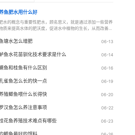
养鱼肥水用什么好
肥水的概念与重要性肥水，顾名思义，就是通过添加一些营养
物质来提高水体的肥沃度，促进水中植物的生长，从而改善水
质。肥水的主要作用包括提供营养：水中植物通过光合作用为
鱼塘水怎么增肥
06-13
鲈鱼水花苗驯化技术要求是什么
06-14
鳜鱼和桂鱼有什么区别
06-16
孔雀鱼怎么长的快一点
06-19
养殖鲫鱼喂什么长得快
06-20
罗汉鱼怎么养注意事项
06-22
桂花鱼养殖技术难点有哪些
06-23
钓鲫鱼最好的饵料
06-26